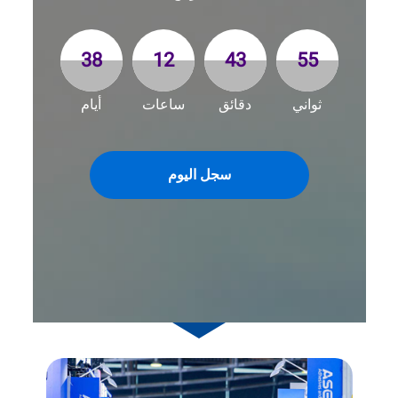
38
12
43
53
ثواني
دقائق
ساعات
أيام
سجل اليوم